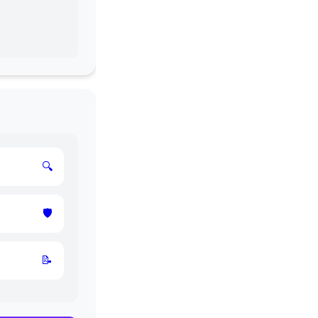
🔍
🛡
📝